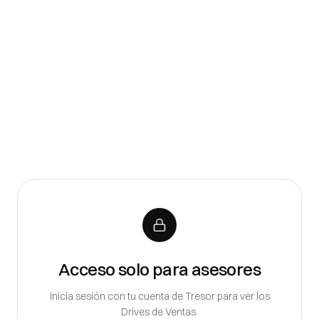
Puerto Cancún
2
Playa del Carmen
2
Tulum
2
POR DESARROLLADOR
Quattro Plaza Center
Live Desarrollos
Onix Living
Urban Homes
Acceso solo para asesores
DESTACADOS
Inicia sesión con tu cuenta de Tresor para ver los
Quattro Long Island
Quattro Gardens
Drives de Ventas.
VER TODO EL PORTAFOLIO