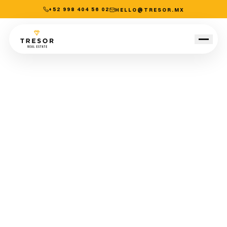
+52 998 404 56 02
HELLO@TRESOR.MX
Propiedades
POR TIPO DE PROPIEDAD
Acceso Comercial
Locales Comerciales
Idioma
ES
EN
Departamentos
Lotes Residenciales
AGENDA UNA VISITA
POR CIUDAD
Cancún
15